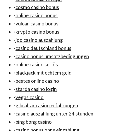
·
cosmo casino bonus
·
online casino bonus
·
vulcan casino bonus
·
krypto casino bonus
·
joo casino auszahlung
·
casino deutschland bonus
·
casino bonus umsatzbedingungen
·
online casino seriös
·
blackjack mit echtem geld
·
bestes online casino
·
starda casino login
·
vegas casino
·
gibraltar casino erfahrungen
·
casino auszahlung unter 24 stunden
·
bing bong casino
·
casino bonus ohne einzahlung