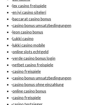
·
lex casino freispiele
·
en iyi casino siteleri
·
baccarat casino bonus
·
casino bonus umsatzbedingungen
·
leon casino bonus
·
Lukki casino
·
lukki casino mobile
·
online slots echtgeld
·
verde casino bonus login
·
netbet casino freispiele
·
casino freispiele
·
casino bonus umsatzbedingungen
·
casino bonus ohne einzahlung
·
online casino bonus
·
casino freispiele
·
casino testsieger