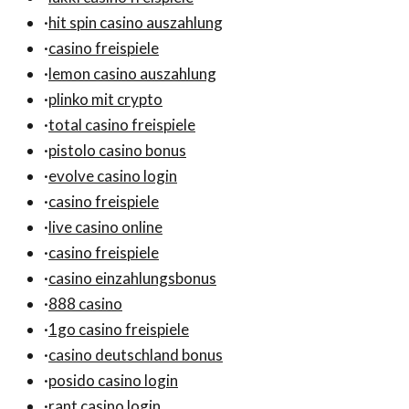
·
hit spin casino auszahlung
·
casino freispiele
·
lemon casino auszahlung
·
plinko mit crypto
·
total casino freispiele
·
pistolo casino bonus
·
evolve casino login
·
casino freispiele
·
live casino online
·
casino freispiele
·
casino einzahlungsbonus
·
888 casino
·
1go casino freispiele
·
casino deutschland bonus
·
posido casino login
·
rant casino login