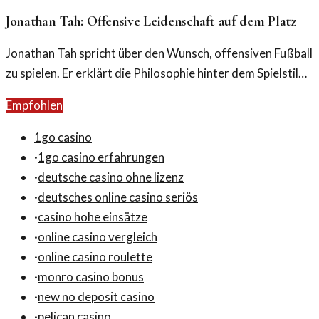
Jonathan Tah: Offensive Leidenschaft auf dem Platz
Jonathan Tah spricht über den Wunsch, offensiven Fußball
zu spielen. Er erklärt die Philosophie hinter dem Spielstil
und die Erwartungen der Mannschaft.
Empfohlen
1go casino
·
1go casino erfahrungen
·
deutsche casino ohne lizenz
·
deutsches online casino seriös
·
casino hohe einsätze
·
online casino vergleich
·
online casino roulette
·
monro casino bonus
·
new no deposit casino
·
pelican casino