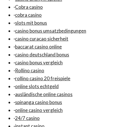
·
Cobra casino
·
cobra casino
·
slots mit bonus
·
casino bonus umsatzbedingungen
·
casino curacao sicherheit
·
baccarat casino online
·
casino deutschland bonus
·
casino bonus vergleich
·
Rollino casino
·
rollino casino 20 freispiele
·
online slots echtgeld
·
ausländische online casinos
·
spinanga casino bonus
·
online casino vergleich
·
24/7 casino
·
instant casino