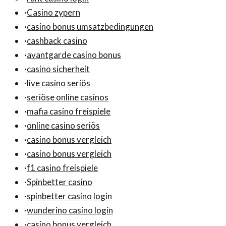
·
Casino zypern
·
casino bonus umsatzbedingungen
·
cashback casino
·
avantgarde casino bonus
·
casino sicherheit
·
live casino seriös
·
seriöse online casinos
·
mafia casino freispiele
·
online casino seriös
·
casino bonus vergleich
·
casino bonus vergleich
·
f1 casino freispiele
·
Spinbetter casino
·
spinbetter casino login
·
wunderino casino login
·
casino bonus vergleich