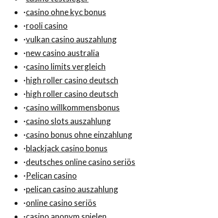
·
casino ohne kyc bonus
·
rooli casino
·
vulkan casino auszahlung
·
new casino australia
·
casino limits vergleich
·
high roller casino deutsch
·
high roller casino deutsch
·
casino willkommensbonus
·
casino slots auszahlung
·
casino bonus ohne einzahlung
·
blackjack casino bonus
·
deutsches online casino seriös
·
Pelican casino
·
pelican casino auszahlung
·
online casino seriös
·
casino anonym spielen