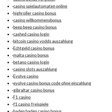
·
casino spielautomaten online
·
highroller casino bonus
·
casino willkommensbonus
·
beep beep casino bonus
·
cashed casino login
·
bitcoin casino vodds auszahlung
·
Echtgeld casino bonus
·
malta casino bonus
·
betano casino login
·
casino slots auszahlung
·
Evolve casino
·
evolve casino bonus code ohne einzahlung
·
gibraltar casino bonus
·
F1 casino
·
f1 casino freispiele
·
baden baden casino bonus