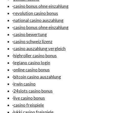
·
casino bonus ohne einzahlung
·
revolution casino bonus
·
national casino auszahlung
·
casino bonus ohne einzahlung
·
casino bewertung
·
casino schweiz lizenz
·
casino auszahlung vergleich
·
highroller casino bonus
·
legiano casino login
·
online casino bonus
·
bitcoin casino auszahlung
·
irwin casino
·
24slots casino bonus
·
live casino bonus
·
casino freispiele
·
lukki casino freispiele