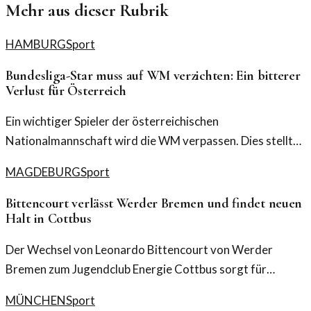
Mehr aus dieser Rubrik
HAMBURG
Sport
Bundesliga-Star muss auf WM verzichten: Ein bitterer
Verlust für Österreich
Ein wichtiger Spieler der österreichischen
Nationalmannschaft wird die WM verpassen. Dies stellt
einen herben Rückschlag für das Team dar und wirft
MAGDEBURG
Sport
Fragen auf.
Bittencourt verlässt Werder Bremen und findet neuen
Halt in Cottbus
Der Wechsel von Leonardo Bittencourt von Werder
Bremen zum Jugendclub Energie Cottbus sorgt für
Gesprächsstoff in der Fußballwelt. Was bedeutet dieser
MÜNCHEN
Sport
Schritt für beide Seiten?