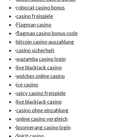
·
robocat casino bonus
·
casino freispiele
·
Flagman casino
·
flagman casino bonus code
·
bitcoin casino auszahlung
·
casino sicherheit
·
wazamba casino login
·
live blackjack casino
·
welches online casino
·
ice casino
·
spicy casino freispiele
·
live blackjack casino
·
casino ohne einzahlung
·
online casino vergleich
·
boomerang casino login
·
Spirit casino