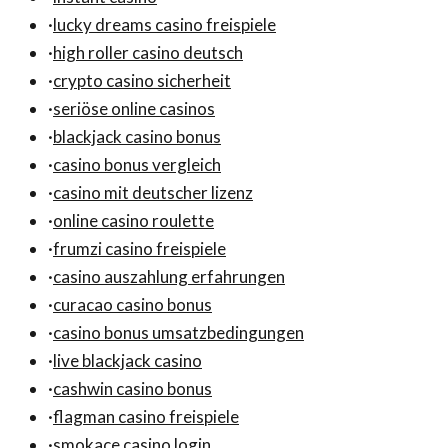
·
lucky dreams casino freispiele
·
high roller casino deutsch
·
crypto casino sicherheit
·
seriöse online casinos
·
blackjack casino bonus
·
casino bonus vergleich
·
casino mit deutscher lizenz
·
online casino roulette
·
frumzi casino freispiele
·
casino auszahlung erfahrungen
·
curacao casino bonus
·
casino bonus umsatzbedingungen
·
live blackjack casino
·
cashwin casino bonus
·
flagman casino freispiele
·
smokace casino login